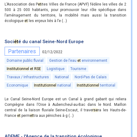
L’Association des P
et
ites Villes de France (APVF) fédère les villes de 2
500 à 25 000 habitants, pour promouvoir leur rôle spécifique dans
l’aménagement du territoire, la mobilité mais aussi la transition
écologique
et
les enjeux liés à l’e (...)
Soci
ét
é du canal Seine-Nord Europe
Partenaires
02/12/2022
Domaine public fluvial
Gestion de l’eau
et
environnement
Institutionnel
et
RSE
Logistique
Tourisme
Travaux / Infrastructures
National
Nord-Pas de Calais
Economique
Institutionnel
national
Institutionnel
territorial
Le Canal Seine-Nord Europe est un Canal à grand gabarit qui reliera
Compiègne dans l’Oise à Aubencheul-au-Bac dans le Nord. Maillon
central de la liaison fluviale Seine-Escaut, il trave
rse
ra les Hauts-de-
France
et
perm
et
tra aux péniches à g (...)
ADEME - l'Agence de la transition écologique