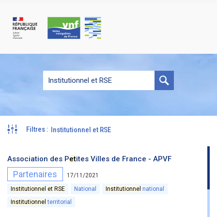
Panneau de gestion des cookies
Rechercher :
Rechercher
Filtres
:
Institutionnel et RSE
Association des P
et
ites Villes de France - APVF
Partenaires
17/11/2021
Institutionnel
et
RSE
National
Institutionnel
national
Institutionnel
territorial