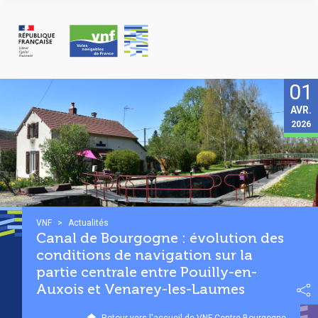
Panneau de gestion des cookies
01
AVR.
2026
VNF
>
Actualités
Canal de Bourgogne : évolution des
conditions de navigation sur la
partie centrale entre Pouilly-en-
Auxois et Venarey-les-Laumes
Retour vers l'accueil de VNF Centre-Bourgogne