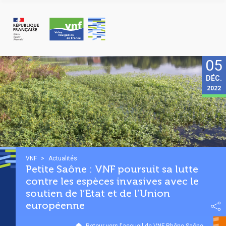
Panneau de gestion des cookies
05
DÉC.
2022
VNF
>
Actualités
Petite Saône : VNF poursuit sa lutte
contre les espèces invasives avec le
soutien de l’Etat et de l’Union
européenne
Retour vers l'accueil de VNF Rhône Saône