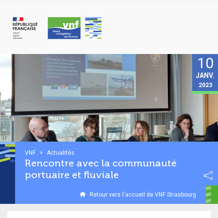
Panneau de gestion des cookies
10
JANV.
2023
VNF
>
Actualités
Rencontre avec la communauté
portuaire et fluviale
Retour vers l'accueil de VNF Strasbourg