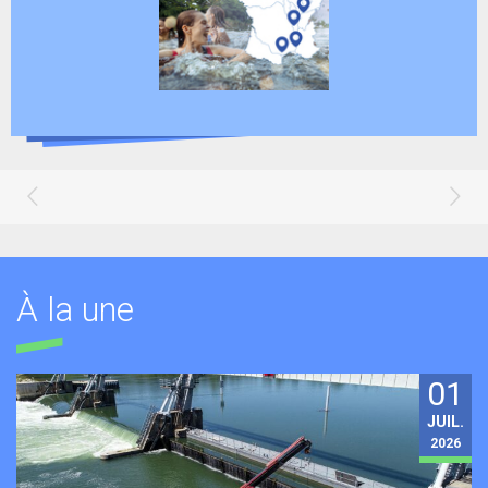
À la une
01
JUIL.
2026