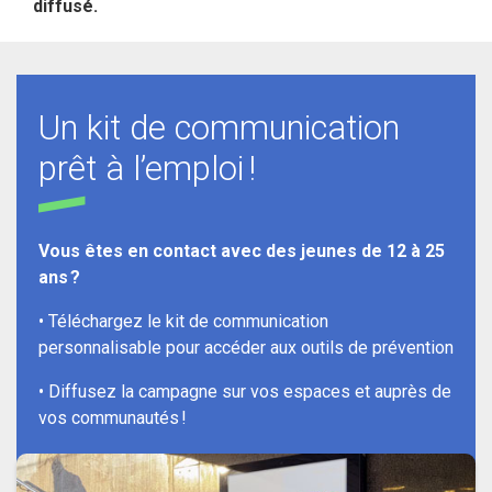
diffusé.
Un kit de communication
prêt à l’emploi !
Vous êtes en contact avec des jeunes de 12 à 25
ans ?
• Téléchargez le kit de communication
personnalisable pour accéder aux outils de prévention
• Diffusez la campagne sur vos espaces et auprès de
vos communautés !