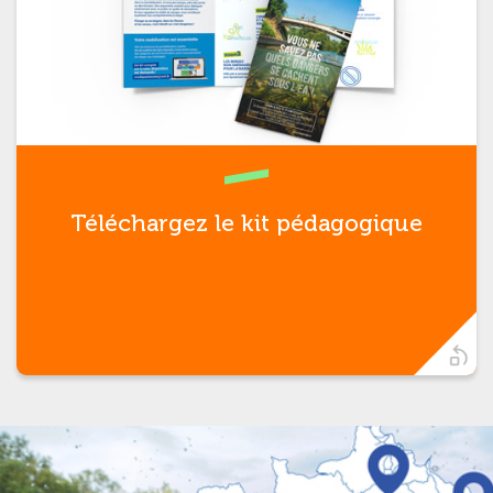
Pour vous accompagner dans la
compréhension des dangers, faire
respecter l’interdiction et favoriser
l’ouverture du dialogue avec les
jeunes et leurs parents.
Téléchargez le kit pédagogique
t)