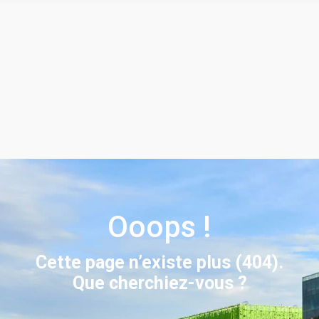
Ooops !
Cette page n’existe plus (404).
Que cherchiez-vous ?