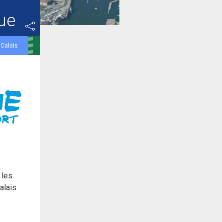
ue
 Calais
 les
alais.