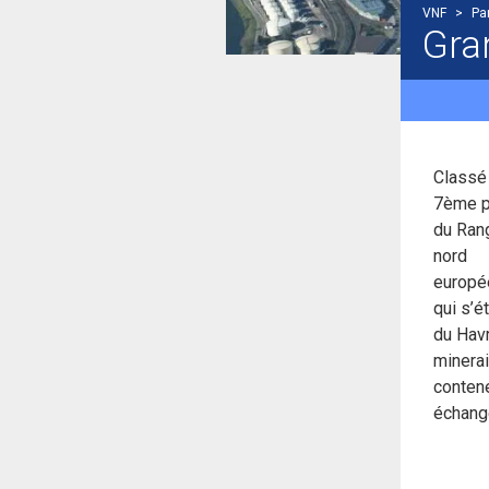
VNF
>
Pa
Gra
Classé
7ème p
du Ran
nord
europé
qui s’é
du Havr
minerai
contene
échange