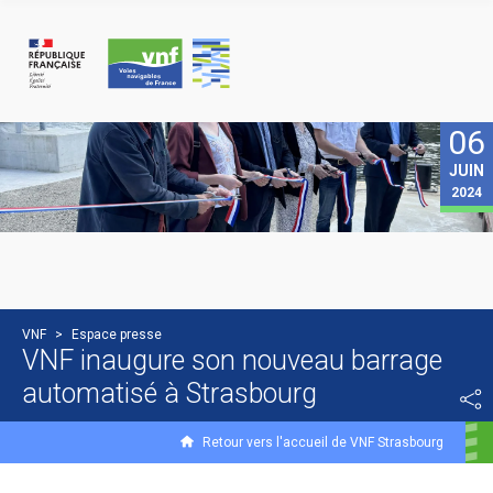
Panneau de gestion des cookies
06
JUIN
2024
VNF
>
Espace presse
VNF inaugure son nouveau barrage
automatisé à Strasbourg
Retour vers l'accueil de VNF Strasbourg