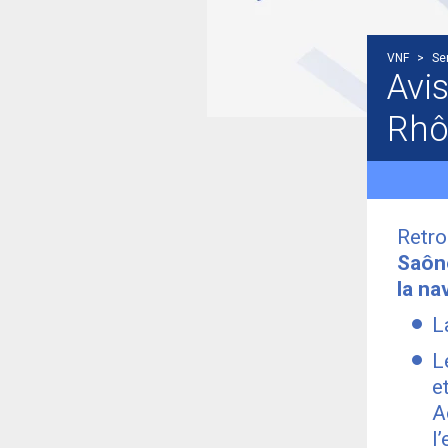
VNF
>
Se
Avis
Rhô
Retr
Saôn
la na
L
L
e
A
l