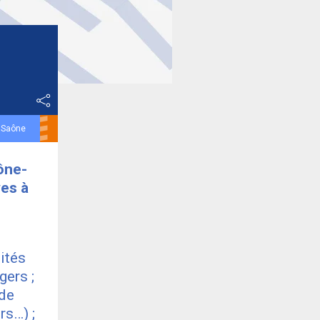
e Saône
hône-
ves à
ités
gers ;
 de
rs…) ;