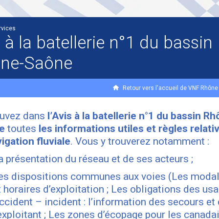
rvices
 à la batellerie n°1 du bassin
ne-Saône
Retour vers l'accueil de VNF Rhôn
ouvez dans
l’Avis à la batellerie n°1 du bassin R
e
toutes
les informations utiles et règles relati
vigation fluviale
. Vous y trouverez notamment :
a présentation du réseau et de ses acteurs ;
es dispositions communes aux voies (Les modal
t horaires d’exploitation ; Les obligations des usa
ccident – incident : l’information des secours et
’exploitant ; Les zones d’écopage pour les canadai