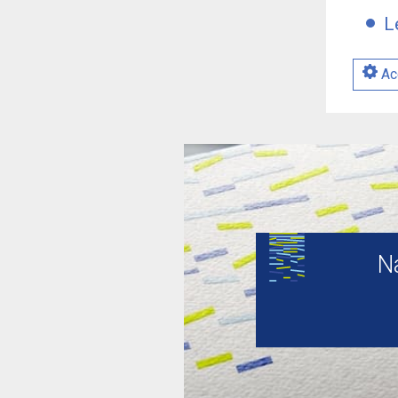
L
Acc
N