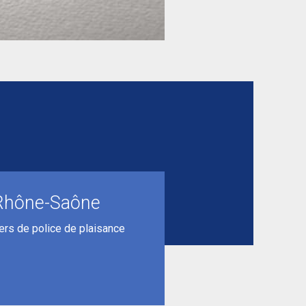
n Rhône-Saône
iers de police de plaisance