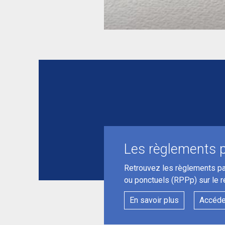
Les règlements p
Retrouvez les règlements part
ou ponctuels (RPPp) sur le 
En savoir plus
Accéde