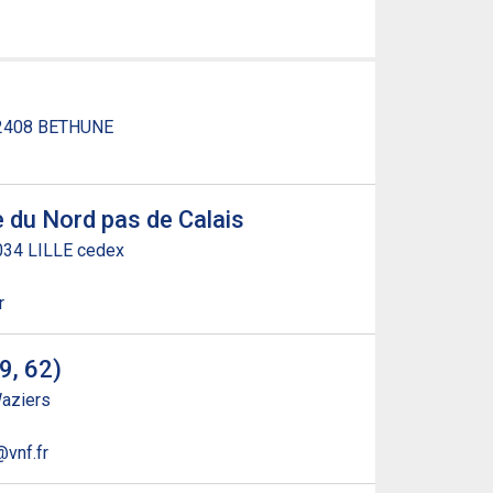
 62408 BETHUNE
le du Nord pas de Calais
9034 LILLE cedex
r
9, 62)
Waziers
@vnf.fr