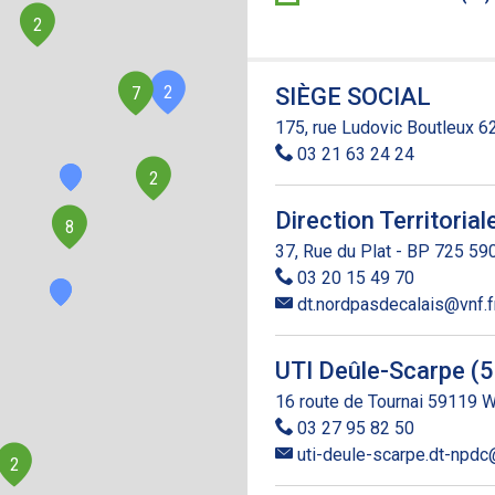
2
2
7
SIÈGE SOCIAL
175, rue Ludovic Boutleux
03 21 63 24 24
2
Direction Territoria
8
37, Rue du Plat - BP 725 5
03 20 15 49 70
dt.nordpasdecalais@vnf.f
UTI Deûle-Scarpe (5
16 route de Tournai 59119 
03 27 95 82 50
uti-deule-scarpe.dt-npdc
2