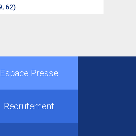
9, 62)
n 62505 Saint-Omer
vnf.fr
aut-St Quentin (59, 62)
 Valenciennes
Espace Presse
dt-npdc@vnf.fr
le Nord-Est
80062, 54036 NANCY Cedex
Recrutement
 (08, 55)