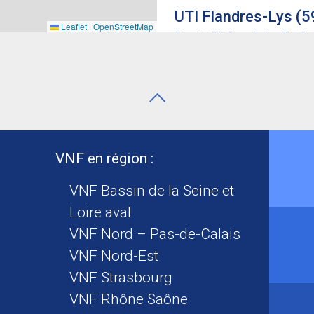
UTI Flandres-Lys (5
Leaflet
|
OpenStreetMap
Rue de l’écluse Saint-Berti
03 21 12 95 30
uti-flandres-lys.dt-npdc@
UTI - CMI - CTC Esc
160 rue du Chauffour 59300
03 27 32 22 80
VNF en région :
uti-escaut-saint-quentin.
VNF Bassin de la Seine et
Direction Territoria
Loire aval
169 rue de Newcastle, CS 
VNF Nord – Pas-de-Calais
03 83 95 30 01
VNF Nord-Est
dt.nordest@vnf.fr
VNF Strasbourg
VNF Rhône Saône
UTI Meuse Ardennes