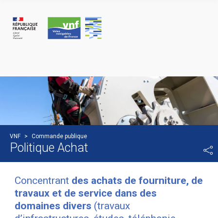
Cookies beheer paneel
VNF
>
Commande publique
Politique Achat
Concentrant
des achats de fourniture, de
travaux et de service dans des
domaines divers
(travaux