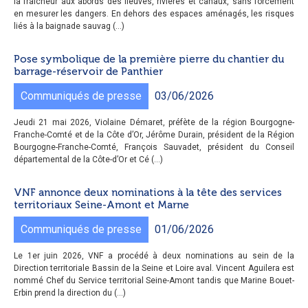
la fraîcheur aux abords des fleuves, rivières et canaux, sans forcément
en mesurer les dangers. En dehors des espaces aménagés, les risques
liés à la baignade sauvag (...)
Pose symbolique de la première pierre du chantier du
barrage-réservoir de Panthier
Communiqués de presse
03/06/2026
Jeudi 21 mai 2026, Violaine Démaret, préfète de la région Bourgogne-
Franche-Comté et de la Côte d’Or, Jérôme Durain, président de la Région
Bourgogne-Franche-Comté, François Sauvadet, président du Conseil
départemental de la Côte-d’Or et Cé (...)
VNF annonce deux nominations à la tête des services
territoriaux Seine-Amont et Marne
Communiqués de presse
01/06/2026
Le 1er juin 2026, VNF a procédé à deux nominations au sein de la
Direction territoriale Bassin de la Seine et Loire aval. Vincent Aguilera est
nommé Chef du Service territorial Seine-Amont tandis que Marine Bouet-
Erbin prend la direction du (...)