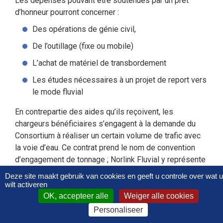
Les dépenses pouvant être soutenues par un prêt
d’honneur pourront concerner :
Des opérations de génie civil,
De l’outillage (fixe ou mobile)
L’achat de matériel de transbordement
Les études nécessaires à un projet de report vers
le mode fluvial
En contrepartie des aides qu’ils reçoivent, les
chargeurs bénéficiaires s’engagent à la demande du
Consortium à réaliser un certain volume de trafic avec
la voie d’eau. Ce contrat prend le nom de convention
d’engagement de tonnage ; Norlink Fluvial y représente
les intérêts de la voie d’eau.
Deze site maakt gebruik van cookies en geeft u controle over wat u
wilt activeren
L’intervention de Norlink Fluvial peut être
OK, accepteer alle
Weiger alle cookies
complémentaire d’une aide accordée par Voies
Personaliseer
navigables de France, assortie elle-même d’un tel