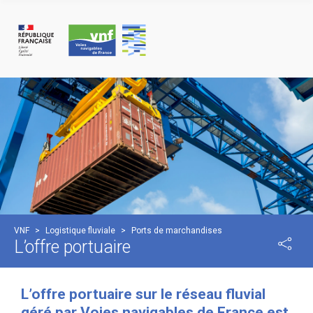
Cookies beheer paneel
VNF
>
Logistique fluviale
>
Ports de marchandises
L’offre portuaire
L’offre portuaire sur le réseau fluvial
géré par Voies navigables de France est