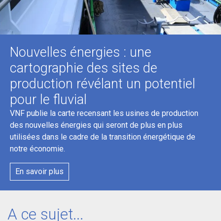
Nouvelles énergies : une
cartographie des sites de
production révélant un potentiel
pour le fluvial
VNF publie la carte recensant les usines de production
des nouvelles énergies qui seront de plus en plus
utilisées dans le cadre de la transition énergétique de
notre économie.
En savoir plus
A ce sujet...