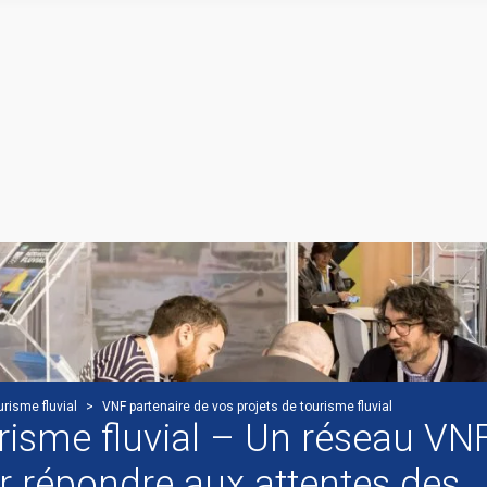
urisme fluvial
>
VNF partenaire de vos projets de tourisme fluvial
risme fluvial – Un réseau VN
r répondre aux attentes des