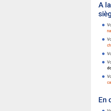
A l
siè
Vo
na
Vo
ch
Vo
Vo
d
Vo
ca
En d
Vo