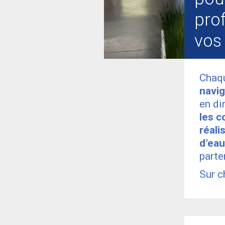
prof
vos
Chaqu
navig
en di
les c
réali
d’eau
parte
Sur 