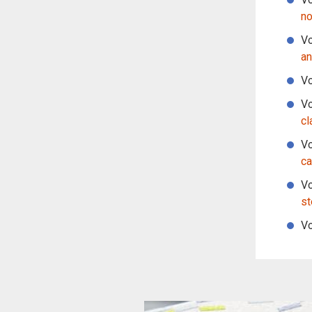
no
Vo
an
Vo
Vo
cl
Vo
ca
Vo
st
Vo