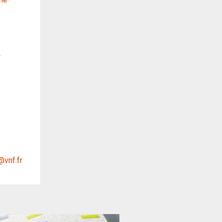
r
@vnf.fr