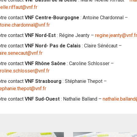
elle.riffaut@vnf.fr
tre contact
VNF Centre-Bourgogne
: Antoine Chardonnal –
toine.chardonnal@vnf.fr
tre contact
VNF Nord-Est
: Régine Jeanty –
regine.jeanty@vnf.f
tre contact
VNF Nord- Pas de Calais
: Claire Sénécaut –
aire.senecaut@vnf.fr
tre contact
VNF Rhône Saône
: Caroline Schlosser –
roline.schlosser@vnf.fr
tre contact
VNF Strasbourg
: Stéphanie Thepot –
ephanie.thepot@vnf.fr
tre contact
VNF Sud-Ouest
: Nathalie Balland –
nathalie.balland