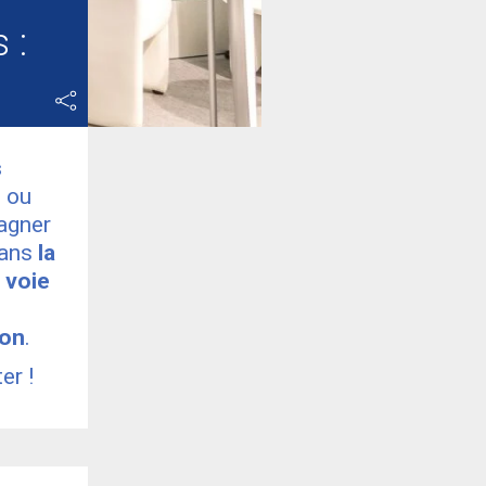
 :
s
) ou
pagner
ans
la
 voie
ion
.
er !