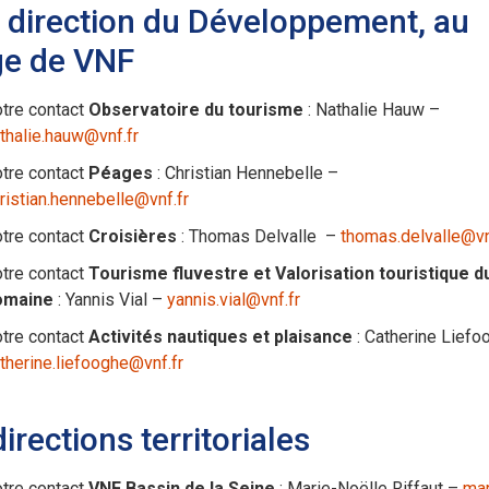
a direction du Développement, au
ge de VNF
tre contact
Observatoire du tourisme
: Nathalie Hauw –
thalie.hauw@vnf.fr
tre contact
Péages
: Christian Hennebelle –
ristian.hennebelle@vnf.fr
tre contact
Croisières
: Thomas Delvalle –
thomas.delvalle@vn
tre contact
Tourisme fluvestre et Valorisation touristique d
omaine
: Yannis Vial –
yannis.vial@vnf.fr
tre contact
Activités nautiques et plaisance
: Catherine Liefo
therine.liefooghe@vnf.fr
irections territoriales
tre contact
VNF Bassin de la Seine
: Marie-Noëlle Riffaut –
mar