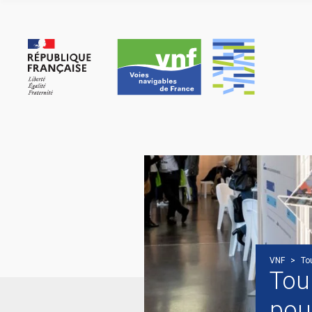
Cookie-Einstellungen
VNF
>
To
Tou
pou