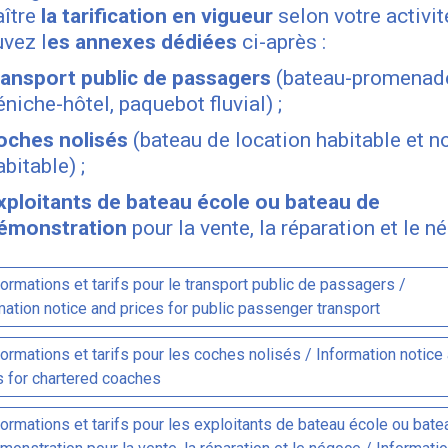
aître
la tarification en vigueur
selon votre activité
uvez l
es annexes dédiées
ci-après :
ransport public de passagers
(bateau-promenad
éniche-hôtel, paquebot fluvial) ;
oches nolisés
(bateau de location habitable et n
abitable) ;
xploitants de bateau école ou bateau de
émonstration
pour la vente, la réparation et le n
ormations et tarifs pour le transport public de passagers /
mation notice and prices for public passenger transport
ormations et tarifs pour les coches nolisés / Information notice
s for chartered coaches
ormations et tarifs pour les exploitants de bateau école ou bate