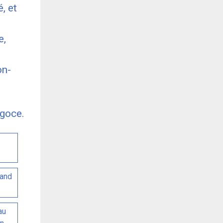
, et
e,
on-
égoce.
 and
au