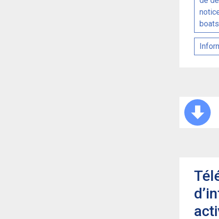
de dé
notic
boats
Infor
Tél
d’i
acti