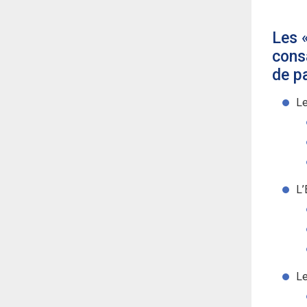
Les 
consa
de p
Le
L’
Le