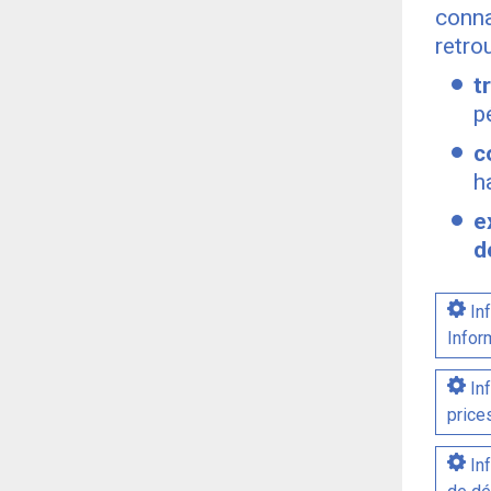
conn
retro
t
p
c
h
e
d
Inf
Infor
Inf
price
Inf