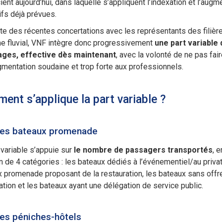
ient aujourd’hui, dans laquelle s’appliquent l’indexation et l’augm
ifs déjà prévues.
ite des récentes concertations avec les représentants des filièr
e fluvial, VNF intègre donc progressivement
une part variable
ages,
effective dès maintenant
, avec la volonté de ne pas fair
mentation soudaine et trop forte aux professionnels.
ent s’applique la part variable ?
les bateaux promenade
 variable s’appuie sur
le nombre de passagers transportés
, e
n de 4 catégories : les bateaux dédiés à l’événementiel/au privati
 promenade proposant de la restauration, les bateaux sans offr
ation et les bateaux ayant une délégation de service public.
les péniches-hôtels