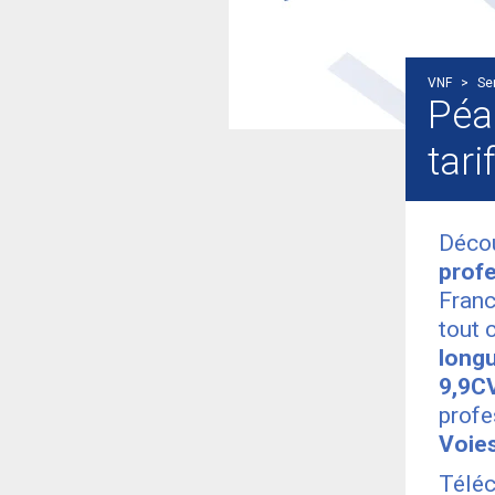
VNF
>
Se
Péa
tari
Déco
profe
Fran
tout 
longu
9,9CV
profe
Voies
Téléc