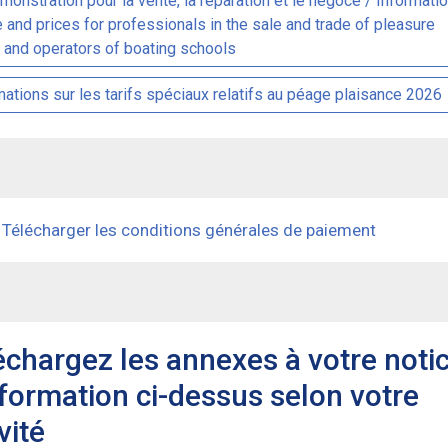
monstration pour la vente, la réparation et le négoce / Informati
e and prices for professionals in the sale and trade of pleasure
 and operators of boating schools
mations sur les tarifs spéciaux relatifs au péage plaisance 2026
Télécharger les conditions générales de paiement
échargez les annexes à votre noti
nformation ci-dessus selon votre
vité