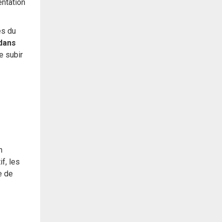
entation
es du
 dans
e subir
n
f, les
e de