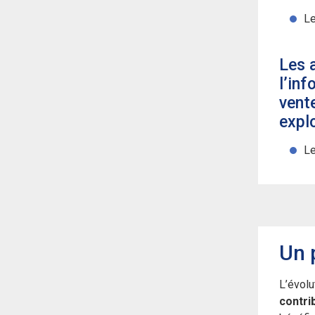
Le
Les 
l’inf
vent
expl
L
Un 
L’évolu
contri