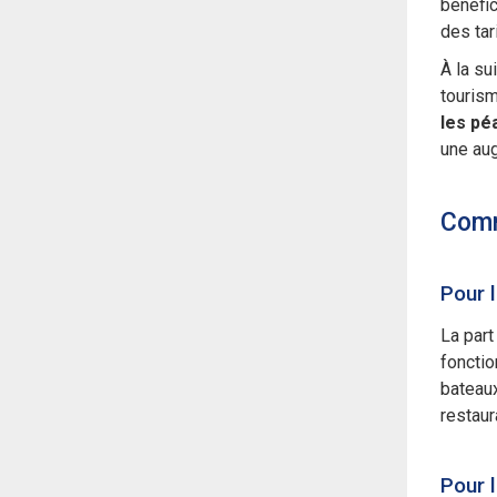
bénéfic
des tar
À la su
tourism
les pé
une aug
Comm
Pour 
La part
fonctio
bateaux
restaur
Pour 