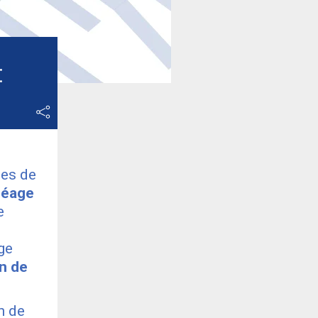
:
les de
péage
e
age
on de
n de