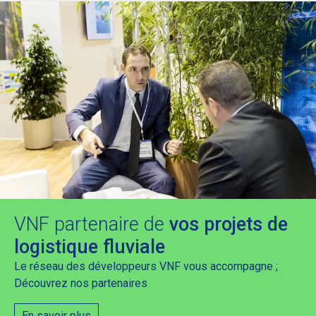
VNF partenaire de
vos projets de
logistique fluviale
Le réseau des développeurs VNF vous accompagne ;
Découvrez nos partenaires
En savoir plus