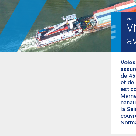
VNF
VN
a
Voies
assur
de 45
et de
est co
Marne,
canau
la Sei
couvr
Norma