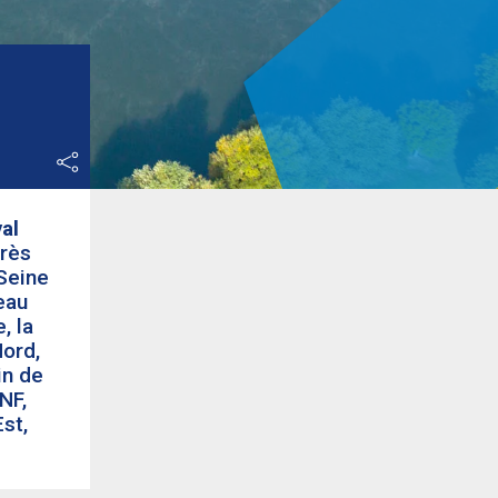
al
près
 Seine
eau
, la
Nord,
in de
NF,
st,