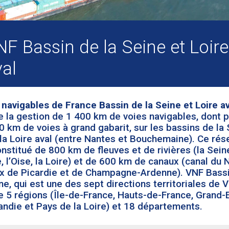
F Bassin de la Seine et Loire
val
 navigables de France Bassin de la Seine et Loire av
e la gestion de 1 400 km de voies navigables, dont 
0 km de voies à grand gabarit, sur les bassins de la
 la Loire aval (entre Nantes et Bouchemaine). Ce rés
nstitué de 800 km de fleuves et de rivières (la Seine
 l’Oise, la Loire) et de 600 km de canaux (canal du 
x de Picardie et de Champagne-Ardenne). VNF Bass
ne, qui est une des sept directions territoriales de V
e 5 régions (Île-de-France, Hauts-de-France, Grand-E
ndie et Pays de la Loire) et 18 départements.