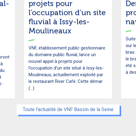
al-
projets pour
Den
l’occupation d’un site
pr
fluvial à Issy-les-
na
Moulineaux
Suite
sur l
VNF, établissement public gestionnaire
bras 
du domaine public fluvial, lance un
eront
le br
nouvel appel à projets pour
 à
été s
l’occupation d’un site situé à Issy-les-
 du
à des
Moulineaux, actuellement exploité par
t
le restaurant River Café. Cette démar
t-
(...)
Toute l'actualité de VNF Bassin de la Seine