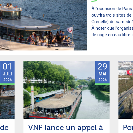
À l’occasion de Paris 
ouvrira trois sites de
Grenelle) du samedi 4
À noter que l’organi
de nage en eau libre et
01
29
JULI
MAI
2026
2026
 de
VNF lance un appel à
Pon