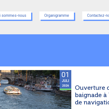
i sommes-nous
Organigramme
Contactez-n
01
JULI
Ouverture d
2026
baignade à P
de navigati