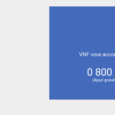
VNF vous accom
0 800
(Appel gratui