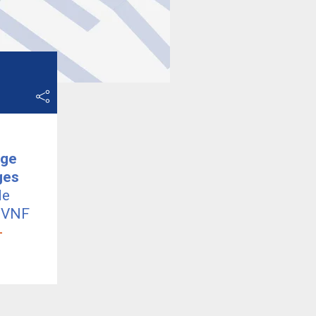
age
ges
de
e VNF
-