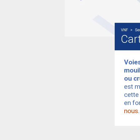
VNF
>
Se
Car
Voies
mouil
ou c
est m
cette
en fo
nous
.