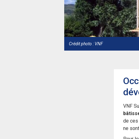
Crédit photo : VNF
Occ
dév
VNF Su
bâtiss
de ce
ne sont
Pour le