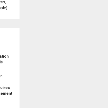
tes,
ple).
ation
de
en
toires
.
nement