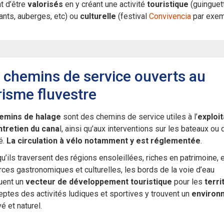
t d’être
valorisés
en y créant une activité
touristique
(guinguet
ants, auberges, etc) ou
culturelle
(festival
Convivencia
par exem
 chemins de service ouverts au
risme fluvestre
emins de halage
sont des chemins de service utiles à l’
exploit
ntretien du cana
l, ainsi qu’aux interventions sur les bateaux ou 
é.
La circulation à vélo notamment y est réglementée
.
u’ils traversent des régions ensoleillées, riches en patrimoine, 
ces gastronomiques et culturelles, les bords de la voie d’eau
uent un
vecteur de développement touristique
pour les
terri
ptes des activités ludiques et sportives y trouvent un
environ
é et naturel.