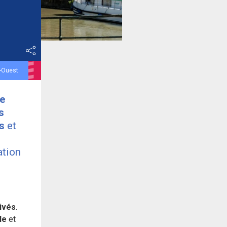
d-Ouest
e
s
s
et
ation
ivés
.
le
et