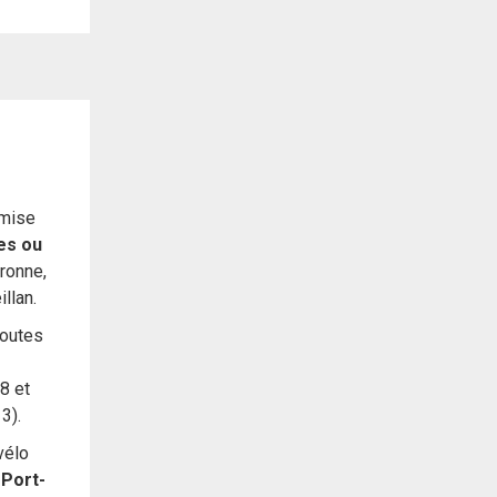
 mise
es ou
aronne,
llan.
routes
8 et
3).
vélo
 Port-