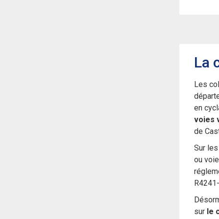
La 
Les col
départe
en cycl
voies 
de Cast
Sur le
ou voie
réglem
R4241-
Désorma
sur
le 