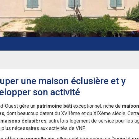
uper une maison éclusière et y
elopper son activité
d-Ouest gère un
patrimoine bâti
exceptionnel, riche de
maison
es
, dont beaucoup datent du XVIIème et du XIXème siècle. Cert
s
maisons éclusières
, autrefois logement de service pour les a
 plus nécessaires aux activités de VNF.
ur offrir une
nouvelle vie
, elles sont proposées en
‘’appel à pro