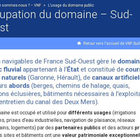
i sommes-nous ? – VNF
>
L’usage du domaine public
upation du domaine – Sud-
st
Retour vers l'accueil de VNF Su
 navigables de France Sud-Ouest gère le
domain
 fluvial
appartenant à l’
État
et constitué de
cour
 naturels
(Garonne, Hérault), de
canaux artificiel
urs
abords
(berges, chemins de halage, quais,
ns éclusières, bâtiments nécessaires à l’exploit
l’entretien du canal des Deux Mers).
ine est occupé et utilisé pour
différents usages
(irrigations
es, prises d’eau industrielles, navigation de plaisance, réseaux
rains, logements) par des
partenaires publics
et des acteurs
pr
s sites et bâtiments ont une
valeur patrimoniale exceptionnel