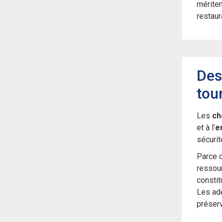
mériten
restaur
Des
tou
Les
ch
et à l’
e
sécurit
Parce q
ressour
constit
Les ade
préserv