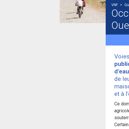
VNF
>
Qu
Occ
Oue
Voies
public
d’eau
de le
maiso
et à 
Ce doma
agricol
souter
Certain