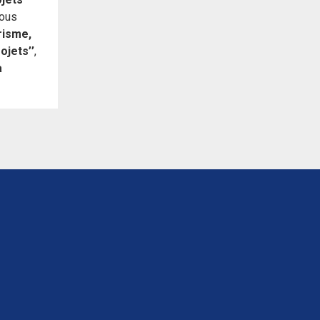
ous
risme,
ojets’’
,
a