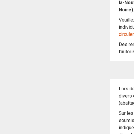
la-Nou
Noire)
.
Veuille
individ
circule
Des re
l’autori
Lors de
divers 
(abatta
Sur les
soumise
indiqué