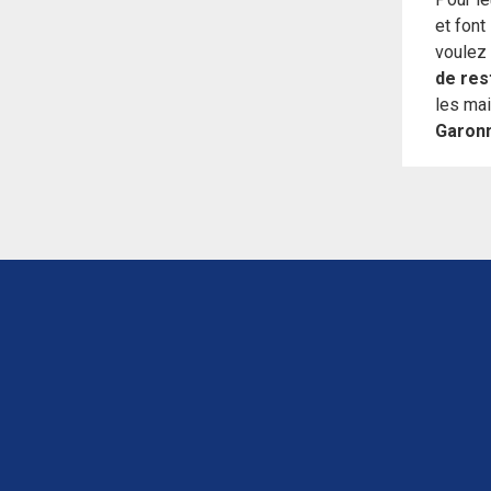
et font
voulez 
de res
les mai
Garon