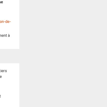
ne
ion-de-
ment à
tiers
te
t