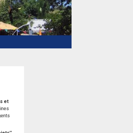
Crédit photo : VNF
s et
aines
gents
jets’’