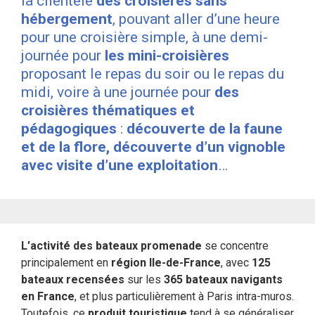
la clientèle
des croisières sans
hébergement
, pouvant aller d’une heure
pour une croisière simple, à une demi-
journée pour
les mini-croisières
proposant le repas du soir ou le repas du
midi, voire à une journée pour
des
croisières thématiques et
pédagogiques
:
découverte de la faune
et de la flore, découverte d’un vignoble
avec visite d’une exploitation
…
L’activité des bateaux promenade
se concentre
principalement en
région Ile-de-France
, avec
125
bateaux recensées
sur les
365 bateaux navigants
en France
, et plus particulièrement à Paris intra-muros.
Toutefois, ce
produit touristique
tend à se généraliser