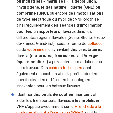
ou industriels « marinisés », la dépollution,
l’hydrogène, le gaz naturel liquéfié (GNL) ou
comprimé (GNC)
, ou encore
des motorisations
de type électrique ou hybride
: VNF organise
ainsi régulièrement
des séances d’information
pour les transporteurs fluviaux
dans les
différentes régions fluviales (Seine, Rhône, Hauts-
de-France, Grand-Est), sous la forme de
colloque
ou de
webinaires
, en y invitant
des prestataires
divers (motoristes, fournisseurs d’énergie,
équipementiers)
à présenter leurs solutions ou
leurs travaux. Des
cahiers techniques
sont
également disponibles afin d’appréhender les
spécificités des différentes technologies
innovantes pour les bateaux fluviaux.
Identifier
des outils de soutien financier
, et
aider les transporteurs fluviaux à
les mobiliser
:
VNF s’appuie évidemment sur le
Plan d’aide à la
modernisation et à l’innovation (PAMI)
, dont le