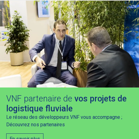
VNF partenaire de
vos projets de
logistique fluviale
Le réseau des développeurs VNF vous accompagne ;
Découvrez nos partenaires
En savoir plus