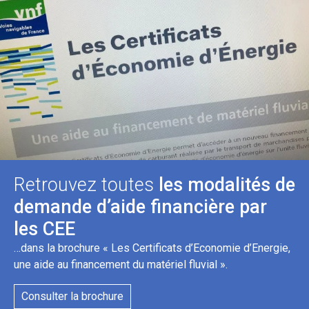
Retrouvez toutes
les modalités de
demande d’aide financière par
les CEE
…dans la brochure « Les Certificats d’Economie d’Energie,
une aide au financement du matériel fluvial ».
Consulter la brochure