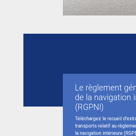
Le règlement gén
de la navigation 
(RGPNI)
Téléchargez le recueil d'ext
transports relatif au règleme
la navigation intérieure (RGP