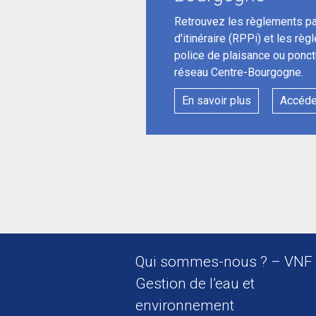
Retrouvez les règlements par
d'itinéraire (RPPi) et les règ
police de plaisance ou ponct
réseau Centre-Bourgogne.
En savoir plus
Accéde
Qui sommes-nous ? – VNF
Gestion de l’eau et
environnement