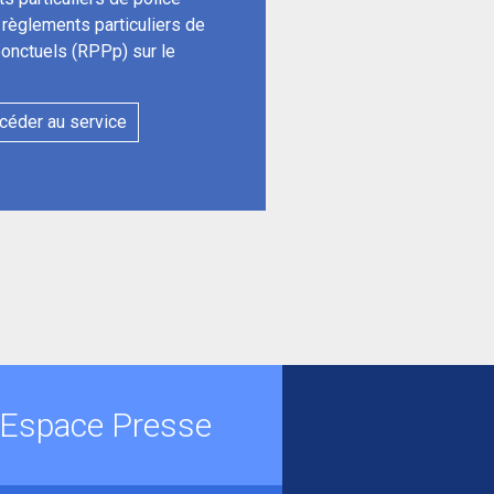
s règlements particuliers de
ponctuels (RPPp) sur le
céder au service
Espace Presse