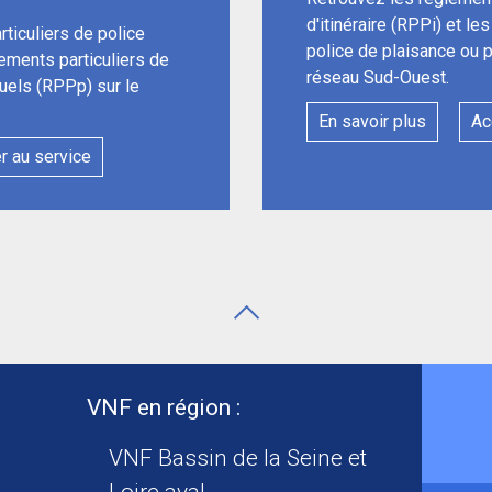
d'itinéraire (RPPi) et le
ticuliers de police
police de plaisance ou 
lements particuliers de
réseau Sud-Ouest.
uels (RPPp) sur le
En savoir plus
Ac
r au service
VNF en région :
VNF Bassin de la Seine et