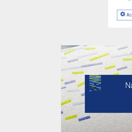
Acé
N