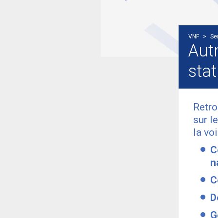
VNF
>
Se
Aut
sta
Retro
sur l
la vo
C
n
C
D
G