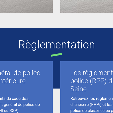
Règlementation
éral de police
Les règlements
intérieure
police (RPP) d
Seine
raits du code des
Retrouvez les règlement
nt général de police de
d'itinéraire (RPPi) et le
NI ou RGP).
police de plaisance ou 