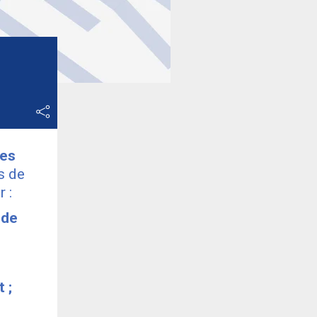
hes
s de
 :
 de
 ;