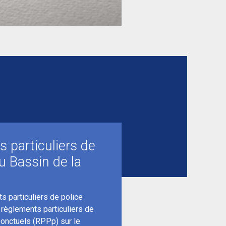
 particuliers de
u Bassin de la
s particuliers de police
s règlements particuliers de
ponctuels (RPPp) sur le