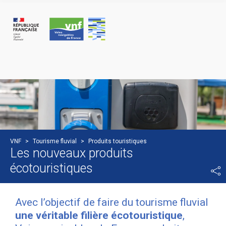
Panneau de gestion des cookies
VNF
>
Tourisme fluvial
>
Produits touristiques
Les nouveaux produits
écotouristiques
Avec l’objectif de faire du tourisme fluvial
une véritable filière écotouristique
,