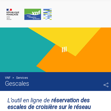
Panneau de gestion des cookies
VNF
>
Services
Gescales
L’outil en ligne de
réservation des
escales de croisière sur le réseau