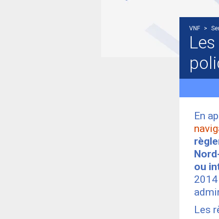
VNF
>
Se
Les
pol
En ap
navig
règle
Nord
ou in
2014 
admin
Les r