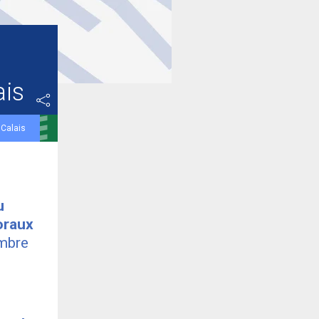
ais
 Calais
u
oraux
embre