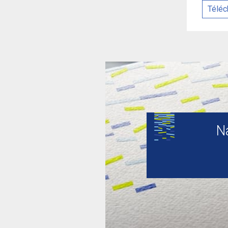
Téléc
N