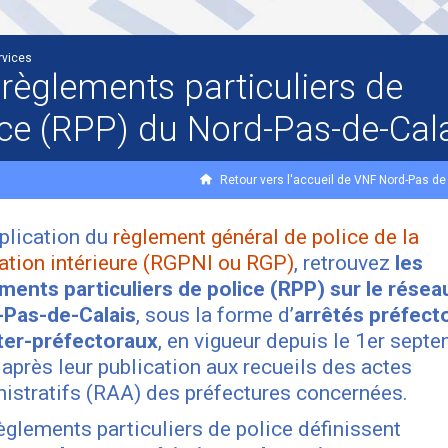
rvices
 règlements particuliers de
ice (RPP) du Nord-Pas-de-Cal
Retour vers l'accueil de VNF Nord-Pas de
plication du
règlement général de police de la
ation intérieure (RGPNI ou RGP)
, retrouvez
les
ments particuliers de police (RPP) sur le résea
-Pas-de-Calais
, sous la forme d’
arrêtés préfect
ter-préfectoraux
, en vigueur depuis le 1er sept
après leur publication aux recueils des actes
istratifs (RAA) des préfectures concernées.
èglements particuliers de police définissent