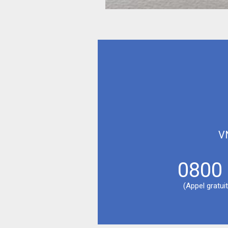
V
0800
(Appel gratui