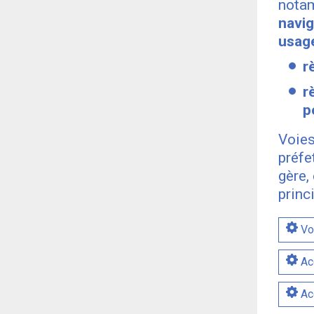
nota
navig
usage
r
r
p
Voies
préfe
gère,
princ
Voi
Ac
Ac