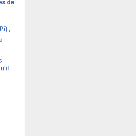
es de
Pi)
;
u
s
u’il