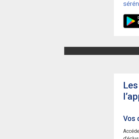
sérén
Les
l’ap
Vos 
Accédez
d’éclus