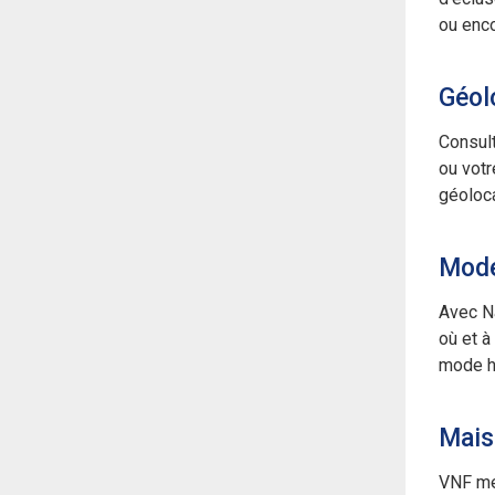
ou enco
Géolo
Consult
ou votr
géoloca
Mode
Avec Na
où et à
mode ho
Mais
VNF me