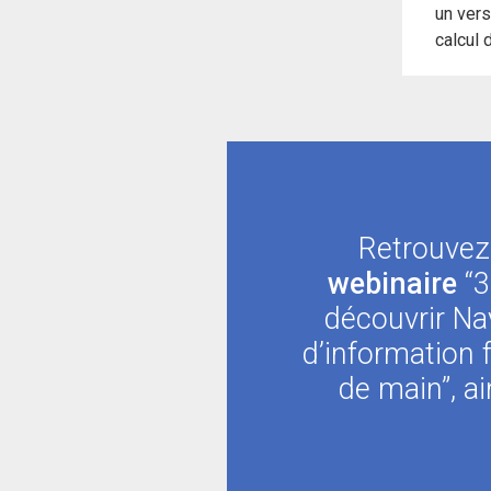
un vers
calcul d
Retrouvez
webinaire
“3
découvrir Nav
d’information f
de main”, ai