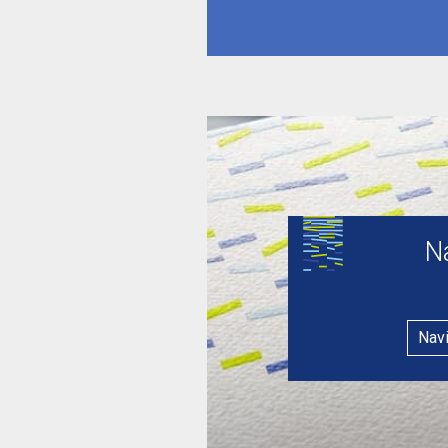
N
Nav