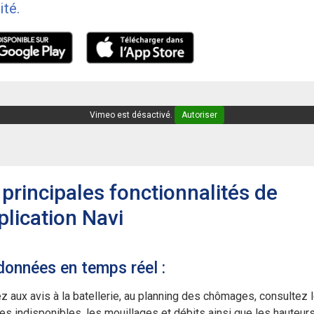
ité.
Vimeo est désactivé.
Autoriser
 principales fonctionnalités de
plication Navi
données en temps réel :
 aux avis à la batellerie, au planning des chômages, consultez 
es indisponibles, les mouillages et débits ainsi que les hauteurs