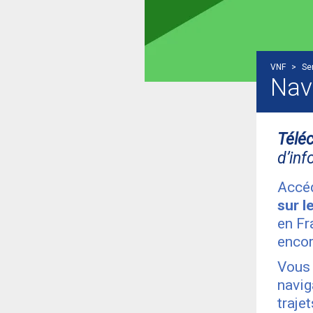
VNF
>
Se
Nav
Télé
d’inf
Accéd
sur l
en Fr
enco
Vous 
navig
traje