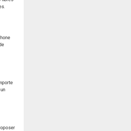
es.
phone
 de
importe
 un
roposer