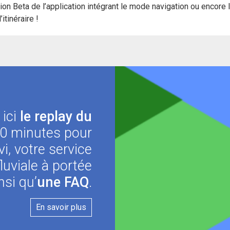
ion Beta de l’application intégrant le mode navigation ou encore 
’itinéraire !
 ici
le replay du
0 minutes pour
i, votre service
luviale à portée
nsi qu’
une FAQ
.
En savoir plus