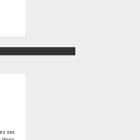
les sas
 libres