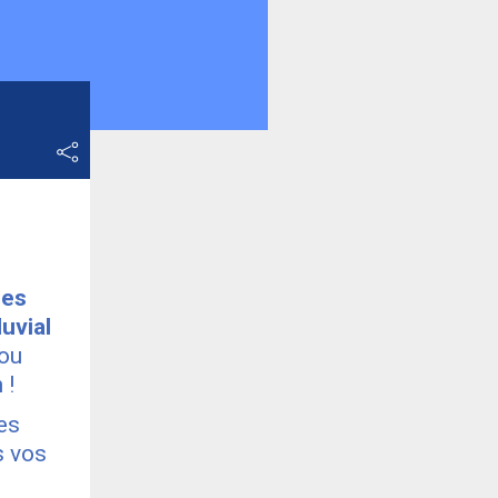
les
luvial
ou
 !
es
s vos