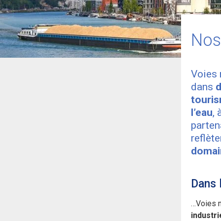
VNF
Nos
Voies 
dans
d
touri
l’eau
, 
parten
reflèt
domai
Dans 
…Voies n
industri