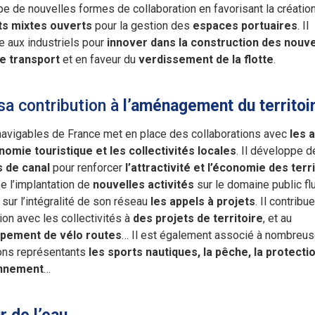
e de nouvelles formes de collaboration en favorisant la créatio
ts mixtes ouverts
pour la gestion des
espaces portuaires
. Il
e aux industriels pour
innover dans la construction des nouve
de transport
et en faveur du
verdissement de la flotte
.
sa contribution à
l’aménagement du territoi
avigables de France met en place des collaborations avec
les 
nomie touristique et les collectivités locales
. Il développe d
s de canal
pour renforcer
l’attractivité et l’économie des terr
se l’implantation de
nouvelles activités
sur le domaine public flu
 sur l’intégralité de son réseau
les appels à projets
. Il contribu
ion avec les collectivités à
des projets de territoire
, et au
pement de vélo routes
… Il est également associé à nombreu
ons représentants
les sports nautiques, la pêche, la protecti
onnement
…