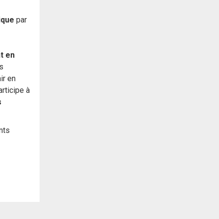
ique
par
t en
s
ir en
participe à
s
nts