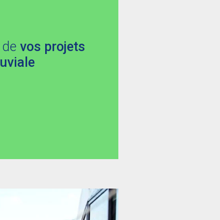
e de
vos projets
luviale