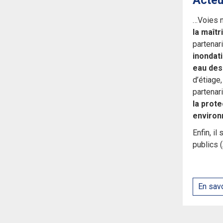
Acteu
…Voies n
la maîtr
partenar
inondat
eau des 
d’étiage
partenar
la prote
environ
Enfin, i
publics 
En savo