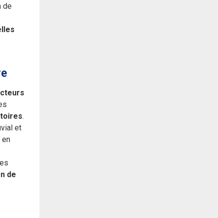
n de
lles
re
acteurs
es
itoires
.
vial et
e en
ses
on de