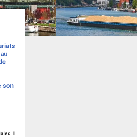
riats
, au
 de
e son
iales
. Il