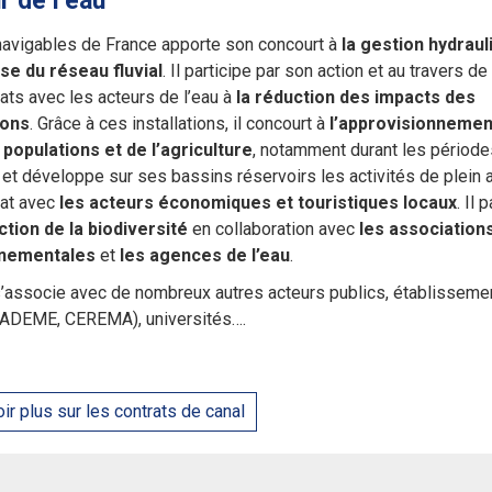
r de l’eau
avigables de France apporte son concourt à
la gestion hydraul
ise du réseau fluvial
. Il participe par son action et au travers de
iats avec les acteurs de l’eau à
la réduction des impacts des
ions
. Grâce à ces installations, il concourt à
l’approvisionnemen
populations et de l’agriculture
, notamment durant les période
, et développe sur ses bassins réservoirs les activités de plein a
iat avec
les acteurs économiques et touristiques locaux
. Il 
ction de la biodiversité
en collaboration avec
les association
nementales
et
les agences de l’eau
.
l s’associe avec de nombreux autres acteurs publics, établisseme
(ADEME, CEREMA), universités….
ir plus sur les contrats de canal