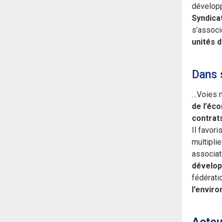
développ
Syndica
s’associ
unités 
Dans 
…Voies n
de l’éco
contrat
Il favori
multiplie
associat
dévelop
fédérati
l’envir