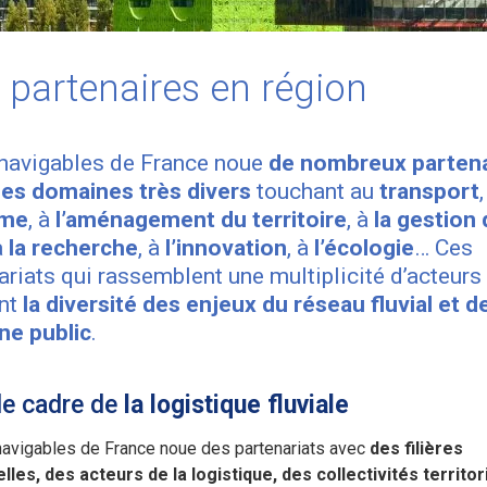
 partenaires en région
navigables de France noue
de nombreux partena
es domaines très divers
touchant au
transport
sme
, à
l’aménagement du territoire
, à
la gestion
à
la recherche
, à
l’innovation
, à
l’écologie
… Ces
ariats qui rassemblent une multiplicité d’acteurs
ent
la diversité des enjeux du réseau fluvial et d
ne public
.
le cadre de
la logistique fluviale
avigables de France noue des partenariats avec
des filières
elles, des acteurs de la logistique, des collectivités territor