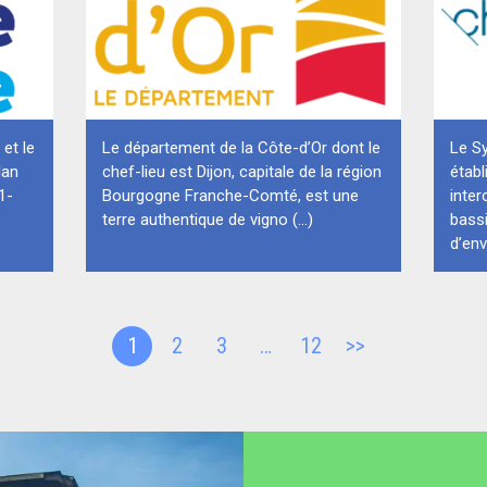
 et le
Le département de la Côte-d’Or dont le
Le Sy
lan
chef-lieu est Dijon, capitale de la région
étab
1-
Bourgogne Franche-Comté, est une
inte
terre authentique de vigno (...)
bass
d’envi
1
2
3
…
12
>>