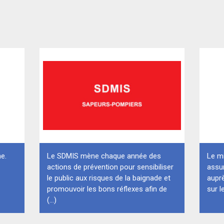
ne.
Le SDMIS mène chaque année des
Le mi
actions de prévention pour sensibiliser
assu
le public aux risques de la baignade et
auprè
promouvoir les bons réflexes afin de
sur l
(...)