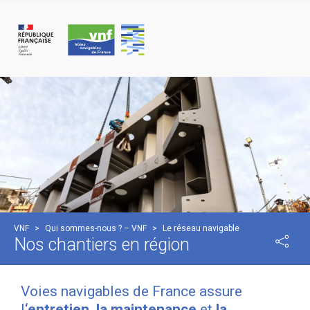
Panneau de gestion des cookies
VNF
>
Qui sommes-nous ? – VNF
>
Le réseau navigable
Nos chantiers en région
Voies navigables de France assure
l
‘entretien, la maintenance
et
la