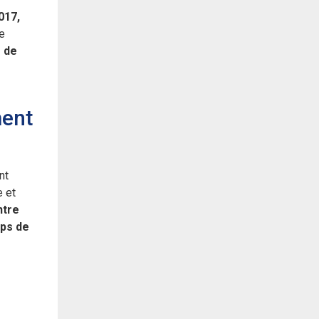
017,
e
s de
ment
nt
e et
ntre
mps de