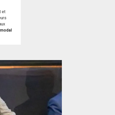
 et
eurs
aux
ermodal