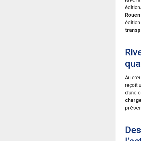
édition
Rouen 
édition
transpo
Riv
qual
Au cœu
reçoit 
d’une o
charge
prése
Des