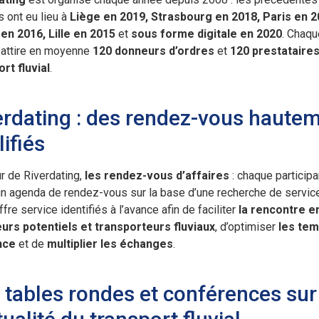
s ont eu lieu à
Liège en 2019, Strasbourg en 2018, Paris en 2
en 2016, Lille en 2015
et
sous forme digitale en 2020
. Chaqu
 attire en moyenne
120 donneurs d’ordres
et
120 prestataire
rt fluvial
.
erdating : des rendez-vous haute
ifiés
r de Riverdating,
les rendez-vous d’affaires
: chaque participa
un agenda de rendez-vous sur la base d’une recherche de servic
ffre service identifiés à l’avance afin de faciliter
la rencontre e
urs potentiels et transporteurs fluviaux
, d’optimiser
les te
nce
et de
multiplier les échanges
.
 tables rondes et conférences sur