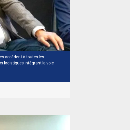
es accédent à toutes les
Zoom sur les conférences - Ri
s logistiques intégrant la voie
Crédit photo : VNF-Didier Gaud