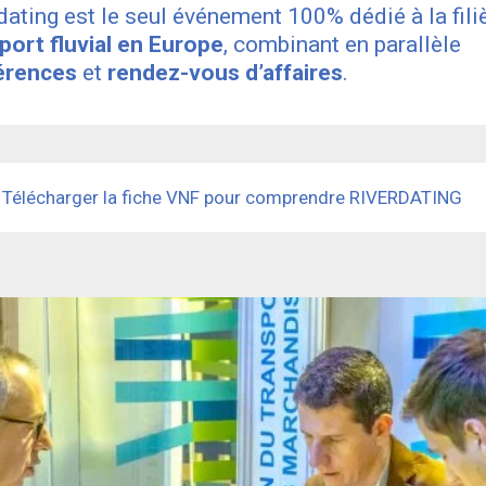
dating est le seul événement 100% dédié à la fili
port fluvial en Europe
, combinant en parallèle
érences
et
rendez-vous d’affaires
.
Télécharger la fiche VNF pour comprendre RIVERDATING