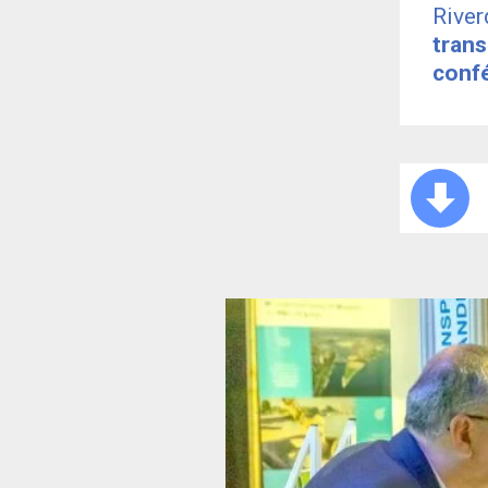
River
trans
conf