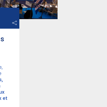
ns
e,
e
s,
a
ux
x et