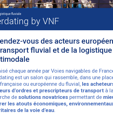
istique fluviale
erdating by VNF
rendez-vous des acteurs europée
ransport fluvial et de la logistique
timodale
isé chaque année par Voies navigables de Franc
dating est un salon qui rassemble, dans une plac
 française ou européenne du fluvial,
les acheteur
urs d’ordres et prescripteurs de transport
à l
erche de
solutions novatrices
permettant de
mie
rer les atouts économiques, environnementau
itaires de la voie d’eau
.