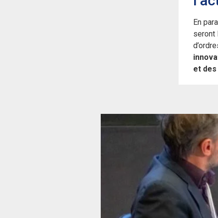
l’ac
En para
seront 
d’ordre
innova
et des