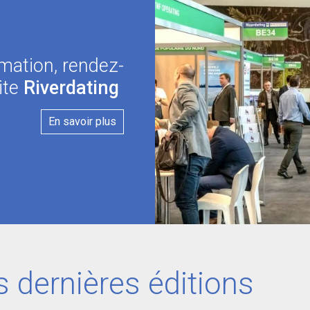
rmation, rendez-
ite
Riverdating
En savoir plus
 dernières éditions