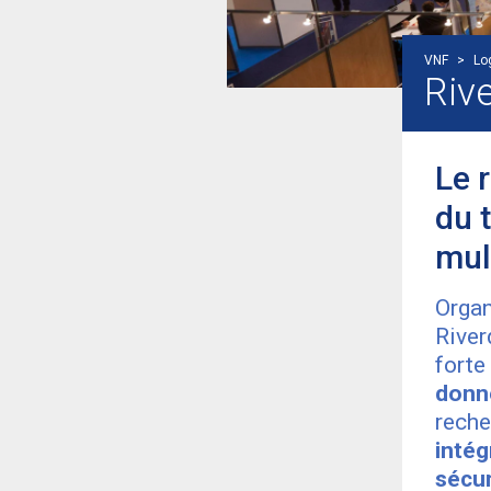
VNF
>
Log
Riv
Le 
du t
mul
Organ
River
forte
donne
rech
intég
sécur