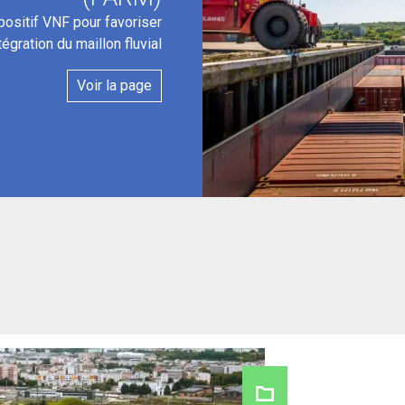
positif VNF pour favoriser
ntégration du maillon fluvial
Voir la page