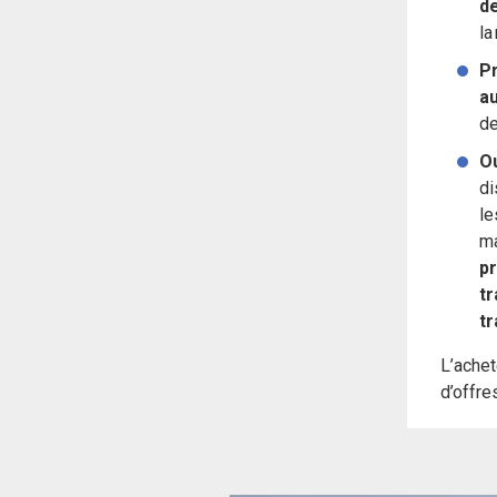
de
la
Pr
au
de
Ou
di
le
ma
pr
tr
tr
L’achet
d’offres