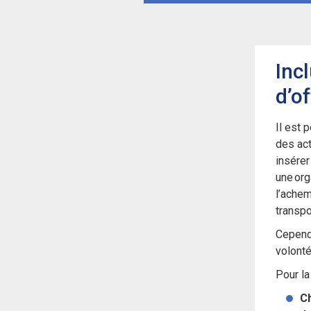
Inc
d’o
Il est 
des act
insérer
une org
l’achem
transpo
Cependa
volonté
Pour la
Ch