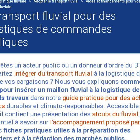
istique fluviale
>
Adopter le transport fluvial
>
Aides et financements pour vos
fluviale
ransport fluvial pour des
istiques de commandes
liques
êtes un acteur public ou un donneur d’ordre du B
aitez
intégrer du transport fluvial
à la logistique 
de vos cargaisons ? Nous vous expliquons
comm
 pour insérer un maillon fluvial à la logistique d
ds travaux
dans notre
guide pratique pour des ac
cs
durables et climato-responsables. Accessible
 il contient une présentation des
atouts du fluvial
,
entiel à savoir sur
l’accompagnement proposé pa
s
fiches pratiques utiles à la préparation des
iers et à la rédaction des marchés publics.