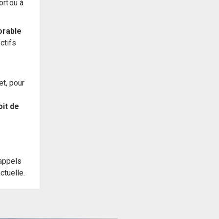
ort ou à
orable
ctifs
et, pour
oit de
 appels
actuelle.