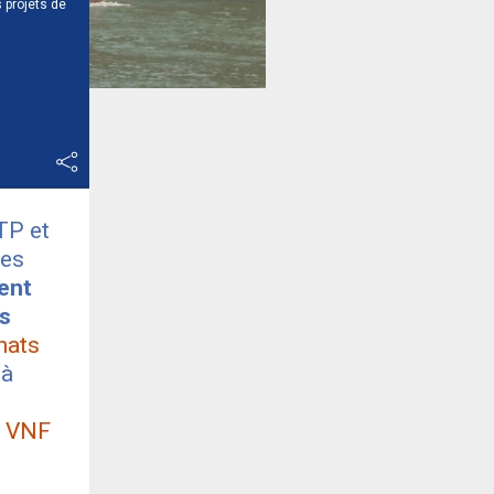
 projets de
TP et
des
ent
es
hats
 à
r VNF