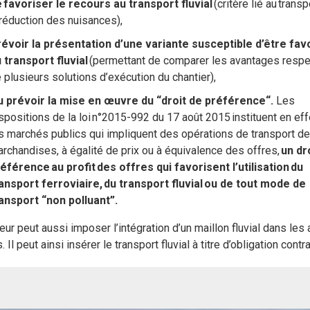
 favoriser le recours au transport fluvial
(critère lié au transp
 réduction des nuisances),
évoir la présentation d’une variante susceptible d’être fav
 transport fluvial
(permettant de comparer les avantages respe
 plusieurs solutions d’exécution du chantier),
 prévoir la mise en œuvre du “droit de préférence“.
Les
spositions de la loi n°2015-992 du 17 août 2015 instituent en eff
s marchés publics qui impliquent des opérations de transport de
rchandises, à égalité de prix ou à équivalence des offres,
un dr
éférence au profit des offres qui favorisent l’utilisation du
ansport ferroviaire, du transport fluvial ou de tout mode de
ansport “non polluant”.
eur peut aussi imposer l’intégration d’un maillon fluvial dans les
. Il peut ainsi insérer le transport fluvial à titre d’obligation contr