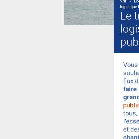
VNF
>
Log
logistique 
Le t
log
pub
Vous 
souh
flux 
faire
gran
publi
tous,
l’ess
et de
chant