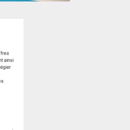
ffres
t ainsi
légier
es