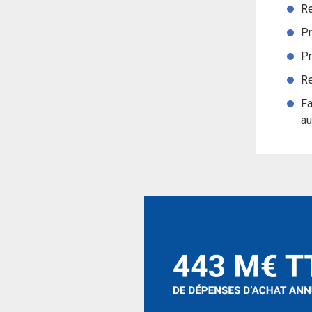
R
P
P
Re
Fa
au