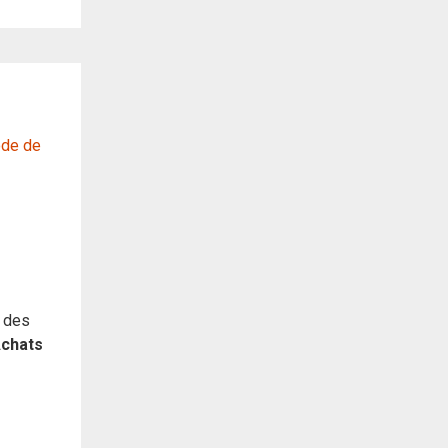
ode de
d des
Achats