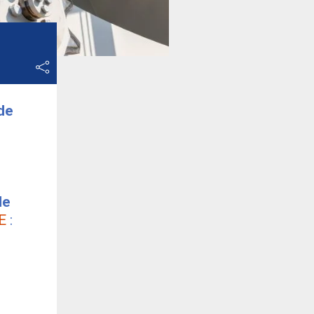
de
de
E
: