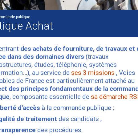
mmande publique
itique Achat
entrant
des achats de fourniture, de travaux et 
ce dans des domaines divers
(travaux
rastructures, études, téléphonie, systèmes
ormation…), au service de
ses 3 missions
, Voies
ables de France est particulièrement attaché au
ect des principes fondamentaux de la comman
ique
, composante essentielle de
sa démarche RS
iberté d’accès
à la commande publique ;
galité de traitement
des candidats ;
ransparence
des procédures.