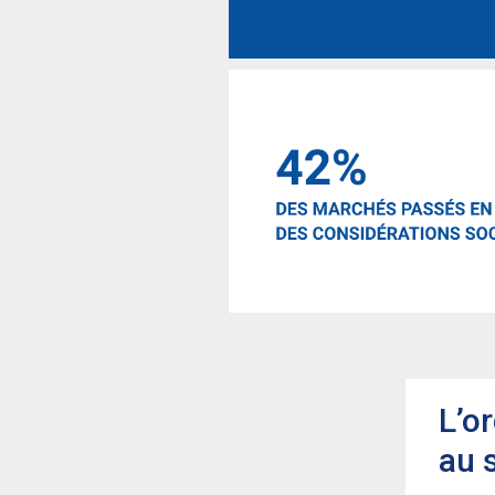
L’o
au 