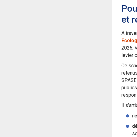
Pou
et 
A trave
Ecolo
2026, 
levier 
Ce sché
retenus
SPASER
publics
respon
Il s’art
r
dé
so