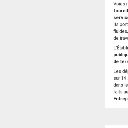
Voies n
fourni
servic
Ils por
fluides
de trav
L’Établ
publiq
de ter
Les dé
sur 14
dans le
faits 
Entrep