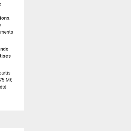
e
sions
.
s
tements
ande
tises
partis
175 M€
 été