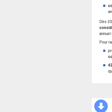
c
an
Dès 20
consid
annuel
Pour ra
p
c
42
qu