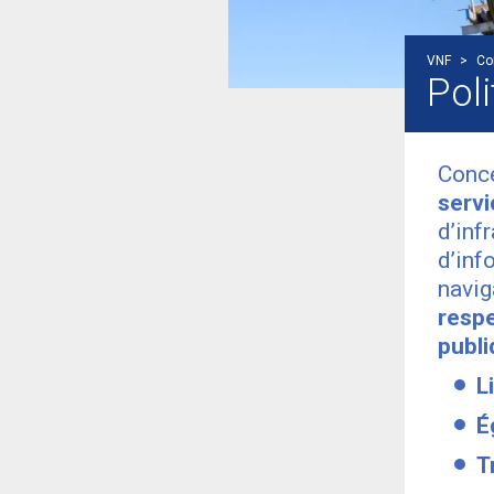
VNF
>
Co
Pol
Conc
servi
d’inf
d’inf
navig
resp
publ
L
É
T