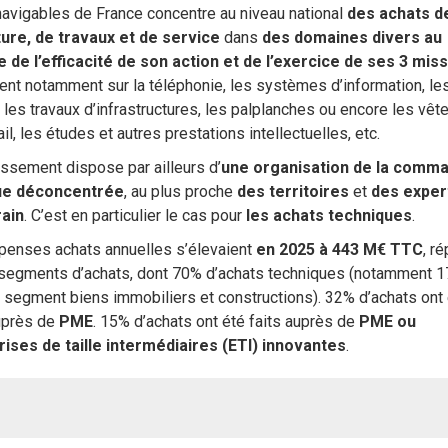
avigables de France concentre au niveau national
des achats d
ture, de travaux et de service
dans
des domaines divers au
e de l’efficacité de son action et de l’exercice de ses 3 mis
tent notamment sur la téléphonie, les systèmes d’information, le
, les travaux d’infrastructures, les palplanches ou encore les vê
ail, les études et autres prestations intellectuelles, etc.
issement dispose par ailleurs d’
une organisation de la comm
ue déconcentrée
, au plus proche
des territoires
et
des exper
rain
. C’est en particulier le cas pour
les achats techniques
.
penses achats annuelles s’élevaient
en 2025 à 443 M€ TTC
, ré
 segments d’achats, dont 70% d’achats techniques (notamment 
 segment biens immobiliers et constructions). 32% d’achats ont
auprès de
PME
. 15% d’achats ont été faits auprès de
PME ou
rises de taille intermédiaires (ETI) innovantes
.