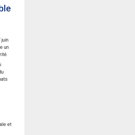
ble
t
 juin
e un
ité.
i
du
hats
ale et