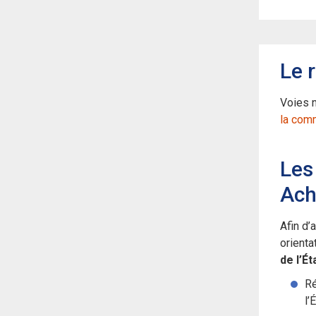
Le 
Voies 
la com
Les 
Ach
Afin d’
orienta
de l’É
R
l’