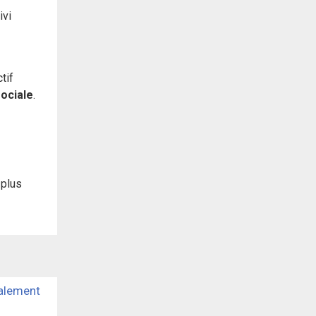
ivi
tif
ociale
.
 plus
ialement