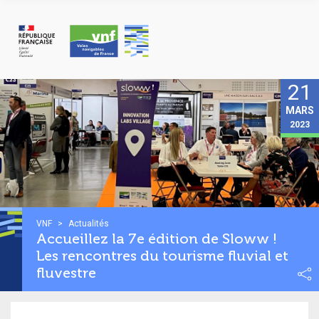
Panneau de gestion des cookies
21
MARS
2023
VNF
>
Actualités
Accueillez la 7e édition de Sloww !
Les rencontres du tourisme fluvial et
fluvestre