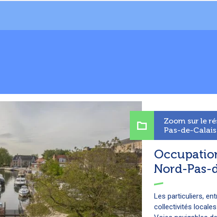
Zoom sur le r
Pas-de-Calais
Occupatio
Nord-Pas-d
Les particuliers, en
collectivités locale