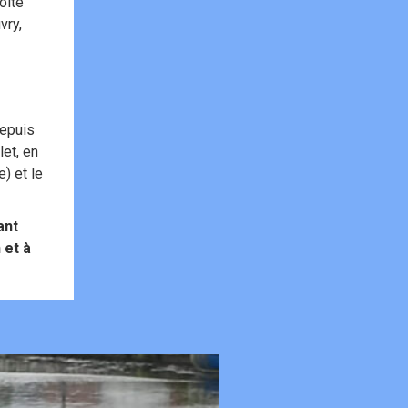
oite
vry,
epuis
let, en
) et le
ant
 et à