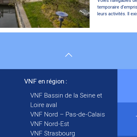
Voies navigables de
temporaire d’empris
leurs activités. Il exis
VNF en région :
VNF Bassin de la Seine et
Loire aval
VNF Nord – Pas-de-Calais
VNF Nord-Est
VNF Strasbourg