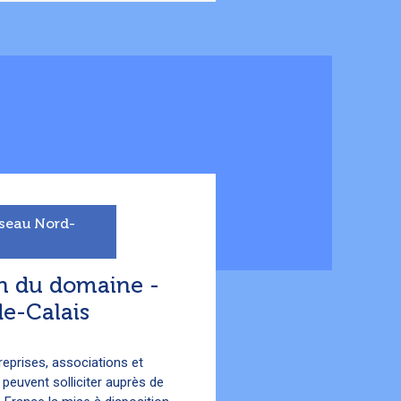
éseau Nord-
n du domaine -
e-Calais
treprises, associations et
s peuvent solliciter auprès de