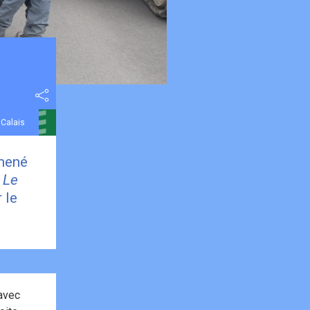
 Calais
 mené
e
Le
 le
 avec