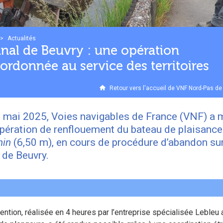
>
Actualités
nal de Beuvry : une opération
ordonnée au service des territoires
Retour vers l'accueil de VNF Nord-Pas de
 mai 2025, Voies navigables de France (VNF) a
pération de renflouement du bateau de plaisanc
hin
(6,50 m), en cours de procédure d’abandon sur
 de Beuvry.
vention, réalisée en 4 heures par l’entreprise spécialisée Lebleu