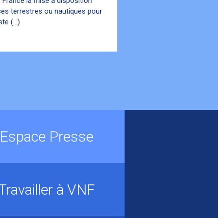
 France la mise à disposition
es terrestres ou nautiques pour
te (...)
Espace Presse
Travailler à VNF