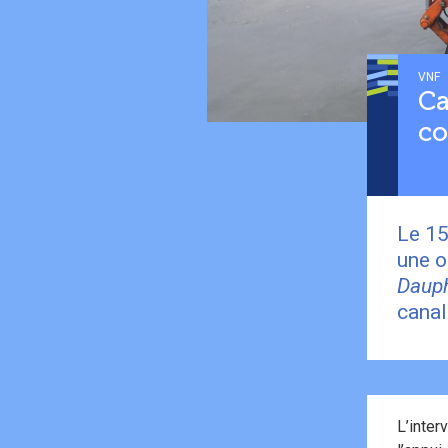
VNF
Ca
co
Le 15
une o
Daup
canal
L’inter