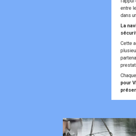
l’appui
entre l
dans un
La nav
sécuri
Cette a
plusieu
partena
prestat
Chaque
pour 
préserv