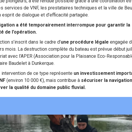
 de plongeurs, a été rendue possible grâce à une coordination étr
es services de VNF, les prestataires techniques et la ville de Beu
 esprit de dialogue et d’efficacité partagée.
igation a été temporairement interrompue pour garantir la
té de l’opération.
ction s’inscrit dans le cadre d’
une procédure légale
engagée d
rs mois. La destruction complète du bateau est prévue début juil
riat avec l’APER (Association pour la Plaisance Eco-Responsable
aire Baudelet à Dunkerque.
 intervention de ce type représente
un investissement import
VNF
(environ 10 000 €), mais contribue à
sécuriser la navigation
er la qualité du domaine public fluvial.