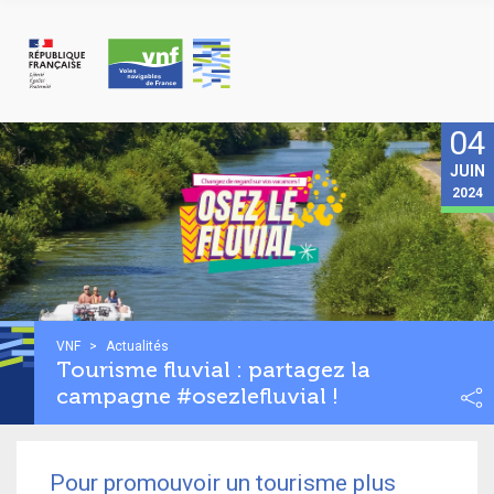
Panneau de gestion des cookies
04
JUIN
2024
VNF
>
Actualités
Tourisme fluvial : partagez la
campagne #osezlefluvial !
Pour promouvoir un tourisme plus