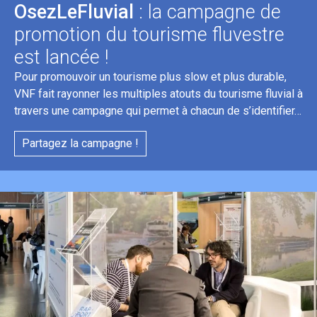
OsezLeFluvial
: la campagne de
promotion du tourisme fluvestre
est lancée !
Pour promouvoir un tourisme plus slow et plus durable,
VNF fait rayonner les multiples atouts du tourisme fluvial à
travers une campagne qui permet à chacun de s’identifier…
Partagez la campagne !