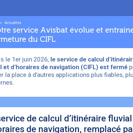
>
Actualités
tre service Avisbat évolue et entraine
rmeture du CIFL
s le 1er juin 2026,
le service de calcul d’itinérai
al et d’horaires de navigation (CIFL) est fermé
p
er la place à d’autres applications plus fiables, pl
rnes.
ervice de calcul d’itinéraire fluvial
oraires de navigation, remplacé pa