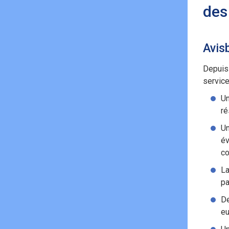
des
Avis
Depuis 
service
Un
ré
Un
év
co
La
pa
De
eu