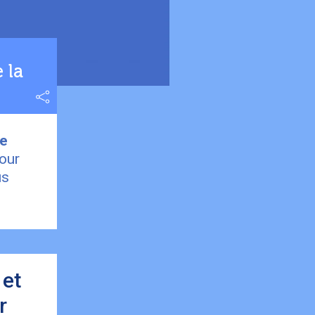
 la
re
our
us
 et
r