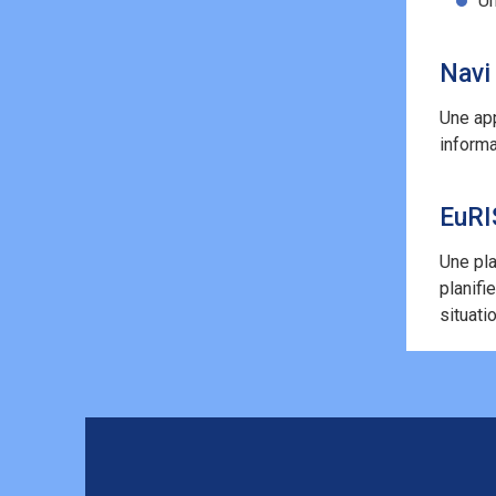
Un
Navi
Une app
informa
EuRI
Une pl
planifi
situati