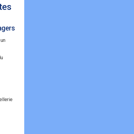
tes
agers
 un
du
ellerie