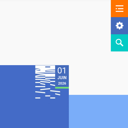
01
JUIN
2026