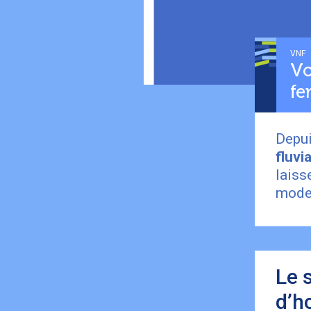
VNF
Vo
fe
Depui
fluvi
laiss
mode
Le s
d’h