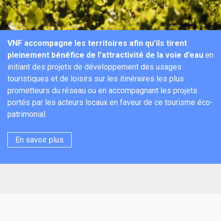
VNF accompagne les territoires afin qu’ils tirent
pleinement bénéfice de l’attractivité de la voie d’eau
en
initiant des projets de développement des usages
touristiques et de loisirs sur les itinéraires les plus
prometteurs du réseau ou en accompagnant les projets
portés par les acteurs locaux en faveur de ce tourisme éco-
patrimonial.
En savoir plus