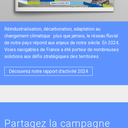
Réindustrialisation, décarbonation, adaptation au
changement climatique : plus que jamais, le réseau fluvial
de notre pays répond aux enjeux de notre siècle. En 2024,
Voies navigables de France a été porteur de nombreuses
solutions aux défis stratégiques des territoires.
Découvrez notre rapport d’activité 2024
Partagez la campagne