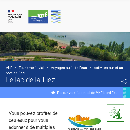
Panneau de gestion des cookies
VNF
>
Tourisme fluvial
>
Voyages au fil de l'eau
>
Activités sur et au
bord de l'eau
Le lac de la Liez
Retour vers l'accueil de VNF Nord-Est
Vous pouvez profiter de
ces eaux pour vous
adonner à de multiples