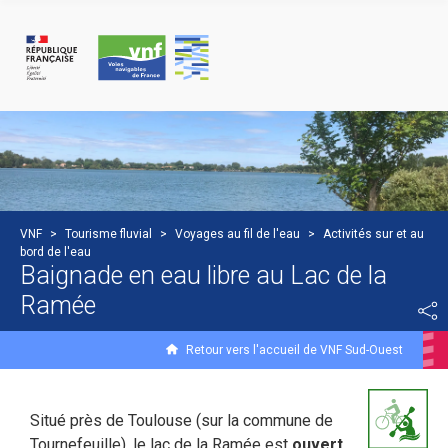
Panneau de gestion des cookies
VNF
>
Tourisme fluvial
>
Voyages au fil de l'eau
>
Activités sur et au
bord de l'eau
Baignade en eau libre au Lac de la
Ramée
Retour vers l'accueil de VNF Sud-Ouest
Situé près de Toulouse (sur la commune de
Tournefeuille), le lac de la Ramée est
ouvert