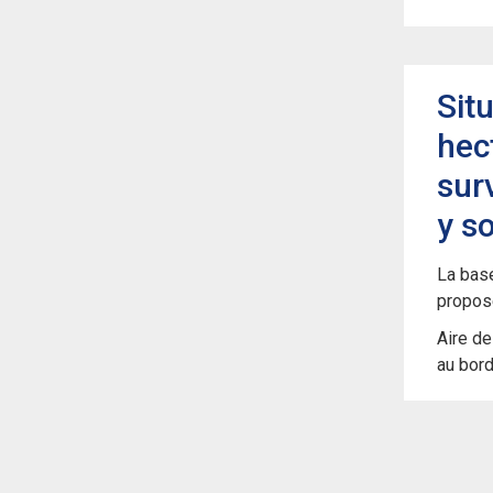
Sit
hec
sur
y s
La base
propose
Aire de
au bord