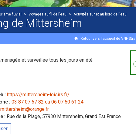
urisme fluvial
>
Voyages au fil de l'eau
>
Activités sur et au bord de l'eau
ng de Mittersheim
Retour vers l'accueil de VNF Str
ménagée et surveillée tous les jours en été.
b :
https://mittersheim-loisirs.fr/
one :
03 87 07 67 82 ou 06 07 50 61 24
mittersheim@orange.fr
e :
Rue de la Plage, 57930 Mittersheim, Grand Est France
iser