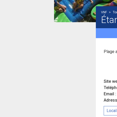
VNF
>
To
Éta
Plage a
Site we
Teléph
Email :
Adress
Local