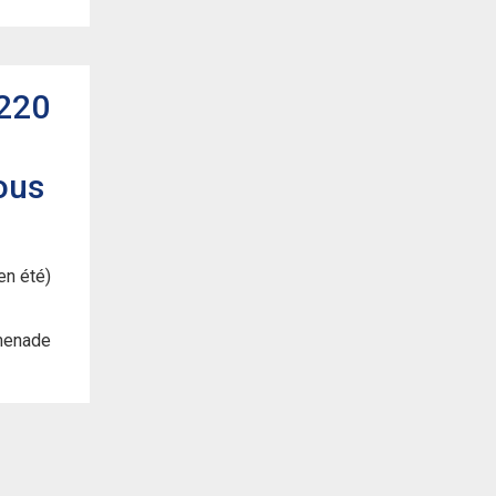
 220
ous
en été)
omenade