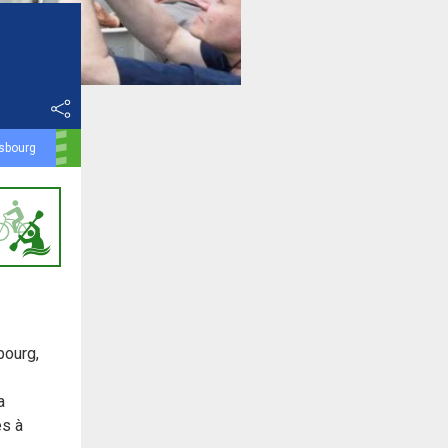
asbourg
bourg,
a
es à