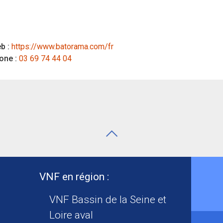
b :
https://www.batorama.com/fr
one :
03 69 74 44 04
VNF en région :
VNF Bassin de la Seine et
Loire aval