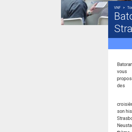
VNF
>
To
Bat
Str
Batora
vous
propos
des
croisiè
son his
Strasbo
Neustad