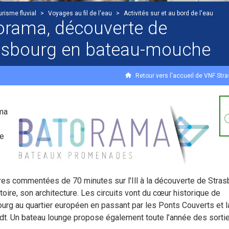
urisme fluvial
>
Voyages au fil de l'eau
>
Activités sur et au bord de l'eau
orama, découverte de
asbourg en bateau-mouche
Retour vers l'accueil de VNF Str
ma
e
res commentées de 70 minutes sur l’Ill à la découverte de Stras
toire, son architecture. Les circuits vont du cœur historique de
urg au quartier européen en passant par les Ponts Couverts et l
t. Un bateau lounge propose également toute l’année des sorti