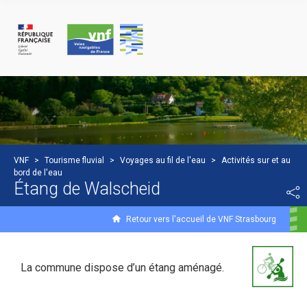
Panneau de gestion des cookies
VNF
>
Tourisme fluvial
>
Voyages au fil de l'eau
>
Activités sur et au
bord de l'eau
Étang de Walscheid
Retour vers l'accueil de VNF Strasbourg
La commune dispose d’un étang aménagé.