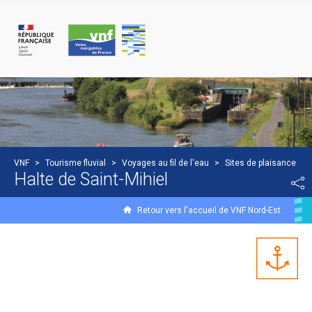
Panneau de gestion des cookies
VNF
>
Tourisme fluvial
>
Voyages au fil de l'eau
>
Sites de plaisance
Halte de Saint-Mihiel
Retour vers l'accueil de VNF Nord-Est