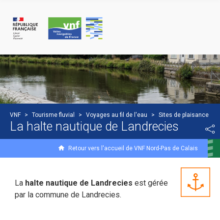
Panneau de gestion des cookies
VNF
>
Tourisme fluvial
>
Voyages au fil de l'eau
>
Sites de plaisance
La halte nautique de Landrecies
Retour vers l'accueil de VNF Nord-Pas de Calais
La
halte nautique de Landrecies
est gérée
par la commune de Landrecies.