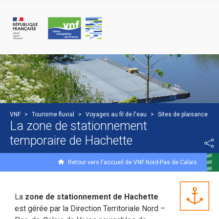
Panneau de gestion des cookies
VNF
>
Tourisme fluvial
>
Voyages au fil de l'eau
>
Sites de plaisance
La zone de stationnement
temporaire de Hachette
Retour vers l'accueil de VNF Nord-Pas de Calais
La
zone de stationnement de Hachette
est gérée par la Direction Territoriale Nord –