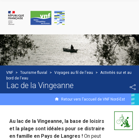
Panneau de gestion des cookies
VNF
>
Tourisme fluvial
>
Voyages au fil de l'eau
>
Activités sur et au
bord de l'eau
Lac de la Vingeanne
Retour vers l'accueil de VNF Nord-Est
Au lac de la Vingeanne, la base de loisirs
et la plage sont idéales pour se distraire
en famille en Pays de Langres !
On peut